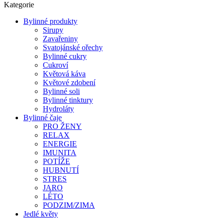
Kategorie
Bylinné produkty
Sirupy
Zavařeniny
Svatojánské ořechy
Bylinné cukry
Cukroví
Květová káva
Květové zdobení
Bylinné soli
Bylinné tinktury
Hydroláty
Bylinné čaje
PRO ŽENY
RELAX
ENERGIE
IMUNITA
POTÍŽE
HUBNUTÍ
STRES
JARO
LÉTO
PODZIM/ZIMA
Jedlé květy