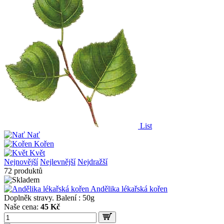
List
Nať
Kořen
Květ
Nejnovější
Nejlevnější
Nejdražší
72 produktů
Andělika lékařská kořen
Doplněk stravy. Balení : 50g
Naše cena:
45 Kč