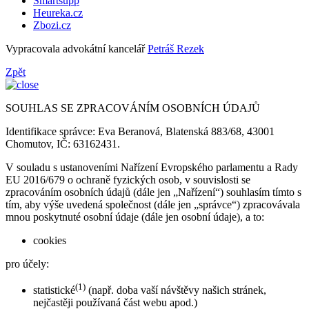
Smartsupp
Heureka.cz
Zbozi.cz
Vypracovala advokátní kancelář
Petráš Rezek
Zpět
SOUHLAS SE ZPRACOVÁNÍM OSOBNÍCH ÚDAJŮ
Identifikace správce: Eva Beranová, Blatenská 883/68, 43001
Chomutov, IČ: 63162431.
V souladu s ustanoveními Nařízení Evropského parlamentu a Rady
EU 2016/679 o ochraně fyzických osob, v souvislosti se
zpracováním osobních údajů (dále jen „Nařízení“) souhlasím tímto s
tím, aby výše uvedená společnost (dále jen „správce“) zpracovávala
mnou poskytnuté osobní údaje (dále jen osobní údaje), a to:
cookies
pro účely:
(1)
statistické
(např. doba vaší návštěvy našich stránek,
nejčastěji používaná část webu apod.)