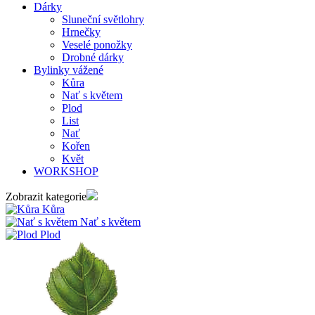
Dárky
Sluneční světlohry
Hrnečky
Veselé ponožky
Drobné dárky
Bylinky vážené
Kůra
Nať s květem
Plod
List
Nať
Kořen
Květ
WORKSHOP
Zobrazit kategorie
Kůra
Nať s květem
Plod