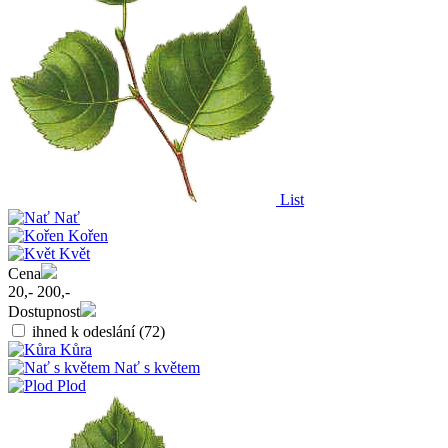
List
Nať
Kořen
Květ
Cena
20,-
200,-
Dostupnost
ihned k odeslání
(72)
Kůra
Nať s květem
Plod