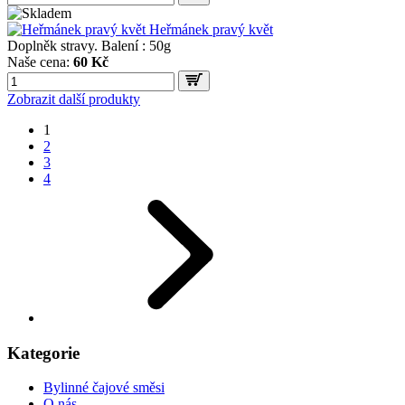
Heřmánek pravý květ
Doplněk stravy. Balení : 50g
Naše cena:
60 Kč
Zobrazit další produkty
1
2
3
4
Kategorie
Bylinné čajové směsi
O nás