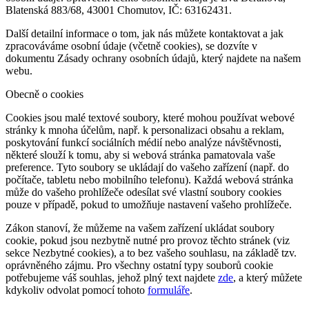
Blatenská 883/68, 43001 Chomutov, IČ: 63162431.
Další detailní informace o tom, jak nás můžete kontaktovat a jak
zpracováváme osobní údaje (včetně cookies), se dozvíte v
dokumentu Zásady ochrany osobních údajů, který najdete na našem
webu.
Obecně o cookies
Cookies jsou malé textové soubory, které mohou používat webové
stránky k mnoha účelům, např. k personalizaci obsahu a reklam,
poskytování funkcí sociálních médií nebo analýze návštěvnosti,
některé slouží k tomu, aby si webová stránka pamatovala vaše
preference. Tyto soubory se ukládají do vašeho zařízení (např. do
počítače, tabletu nebo mobilního telefonu). Každá webová stránka
může do vašeho prohlížeče odesílat své vlastní soubory cookies
pouze v případě, pokud to umožňuje nastavení vašeho prohlížeče.
Zákon stanoví, že můžeme na vašem zařízení ukládat soubory
cookie, pokud jsou nezbytně nutné pro provoz těchto stránek (viz
sekce Nezbytné cookies), a to bez vašeho souhlasu, na základě tzv.
oprávněného zájmu. Pro všechny ostatní typy souborů cookie
potřebujeme váš souhlas, jehož plný text najdete
zde
, a který můžete
kdykoliv odvolat pomocí tohoto
formuláře
.