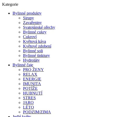
Kategorie
Bylinné produkty
Sirupy
Zavařeniny
Svatojánské ořechy
Bylinné cukry
Cukroví
Květová káva
Květové zdobení
Bylinné soli
Bylinné tinktury
Hydroláty
Bylinné čaje
PRO ŽENY
RELAX
ENERGIE
IMUNITA
POTÍŽE
HUBNUTÍ
STRES
JARO
LÉTO
PODZIM/ZIMA
Jedlé květy