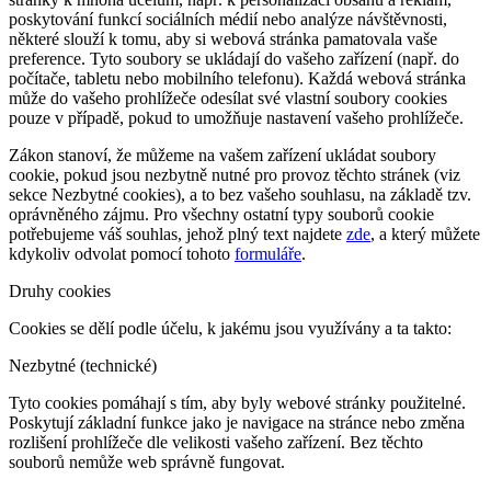
poskytování funkcí sociálních médií nebo analýze návštěvnosti,
některé slouží k tomu, aby si webová stránka pamatovala vaše
preference. Tyto soubory se ukládají do vašeho zařízení (např. do
počítače, tabletu nebo mobilního telefonu). Každá webová stránka
může do vašeho prohlížeče odesílat své vlastní soubory cookies
pouze v případě, pokud to umožňuje nastavení vašeho prohlížeče.
Zákon stanoví, že můžeme na vašem zařízení ukládat soubory
cookie, pokud jsou nezbytně nutné pro provoz těchto stránek (viz
sekce Nezbytné cookies), a to bez vašeho souhlasu, na základě tzv.
oprávněného zájmu. Pro všechny ostatní typy souborů cookie
potřebujeme váš souhlas, jehož plný text najdete
zde
, a který můžete
kdykoliv odvolat pomocí tohoto
formuláře
.
Druhy cookies
Cookies se dělí podle účelu, k jakému jsou využívány a ta takto:
Nezbytné (technické)
Tyto cookies pomáhají s tím, aby byly webové stránky použitelné.
Poskytují základní funkce jako je navigace na stránce nebo změna
rozlišení prohlížeče dle velikosti vašeho zařízení. Bez těchto
souborů nemůže web správně fungovat.