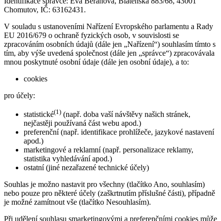
Identifikace správce: Eva Beranová, Blatenská 883/68, 43001
Chomutov, IČ: 63162431.
V souladu s ustanoveními Nařízení Evropského parlamentu a Rady
EU 2016/679 o ochraně fyzických osob, v souvislosti se
zpracováním osobních údajů (dále jen „Nařízení“) souhlasím tímto s
tím, aby výše uvedená společnost (dále jen „správce“) zpracovávala
mnou poskytnuté osobní údaje (dále jen osobní údaje), a to:
cookies
pro účely:
(1)
statistické
(např. doba vaší návštěvy našich stránek,
nejčastěji používaná část webu apod.)
preferenční (např. identifikace prohlížeče, jazykové nastavení
apod.)
marketingové a reklamní (např. personalizace reklamy,
statistika vyhledávání apod.)
ostatní (jiné nezařazené technické účely)
Souhlas je možno nastavit pro všechny (tlačítko Ano, souhlasím)
nebo pouze pro některé účely (zaškrtnutím příslušné části), případně
je možné zamítnout vše (tlačítko Nesouhlasím).
Při udělení souhlasu smarketingovými a preferenčními cookies může