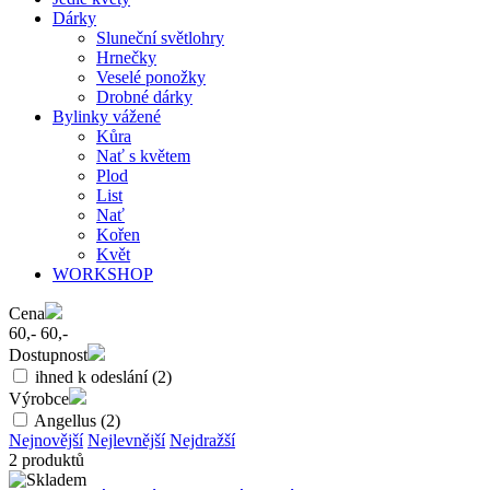
Dárky
Sluneční světlohry
Hrnečky
Veselé ponožky
Drobné dárky
Bylinky vážené
Kůra
Nať s květem
Plod
List
Nať
Kořen
Květ
WORKSHOP
Cena
60,-
60,-
Dostupnost
ihned k odeslání
(2)
Výrobce
Angellus
(2)
Nejnovější
Nejlevnější
Nejdražší
2 produktů