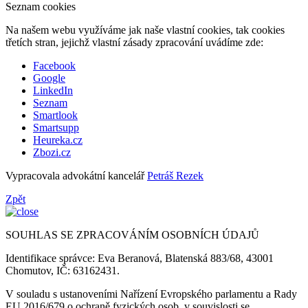
Seznam cookies
Na našem webu využíváme jak naše vlastní cookies, tak cookies
třetích stran, jejichž vlastní zásady zpracování uvádíme zde:
Facebook
Google
LinkedIn
Seznam
Smartlook
Smartsupp
Heureka.cz
Zbozi.cz
Vypracovala advokátní kancelář
Petráš Rezek
Zpět
SOUHLAS SE ZPRACOVÁNÍM OSOBNÍCH ÚDAJŮ
Identifikace správce: Eva Beranová, Blatenská 883/68, 43001
Chomutov, IČ: 63162431.
V souladu s ustanoveními Nařízení Evropského parlamentu a Rady
EU 2016/679 o ochraně fyzických osob, v souvislosti se