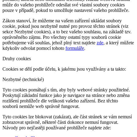
může do vašeho prohlížeče odesílat své vlastní soubory cookies
pouze v případě, pokud to umožňuje nastavení vašeho prohlížeče.
Zákon stanoví, že můžeme na vašem zařízení ukládat soubory
cookie, pokud jsou nezbytně nutné pro provoz těchto stránek (viz
sekce Nezbytné cookies), a to bez vašeho souhlasu, na základě tzv.
oprávněného zájmu. Pro všechny ostatní typy souborů cookie
potřebujeme váš souhlas, jehož plný text najdete
zde
, a který můžete
kdykoliv odvolat pomocí tohoto
formuláře
.
Druhy cookies
Cookies se dělí podle účelu, k jakému jsou využívány a ta takto:
Nezbytné (technické)
Tyto cookies pomáhají s tím, aby byly webové stránky použitelné.
Poskytují základní funkce jako je navigace na stránce nebo změna
rozlišení prohlížeče dle velikosti vašeho zařízení. Bez těchto
souborů nemůže web správně fungovat.
Tyto cookies lze blokovat (zakázat), ale část stránek se vám nemusí
zobrazovat správně, některé části dokonce nemusí fungovat.
Návody pro nejčastěji používané prohlížeče najdete zde: