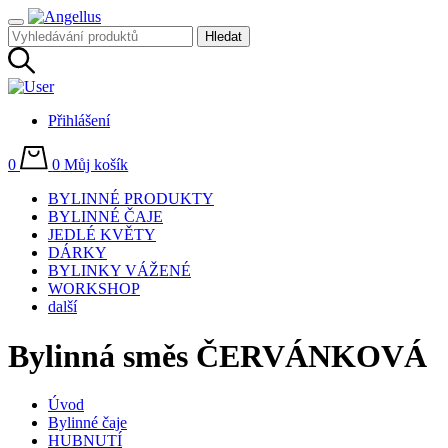
Přihlášení
0
0
Můj košík
BYLINNÉ PRODUKTY
BYLINNÉ ČAJE
JEDLÉ KVĚTY
DÁRKY
BYLINKY VÁŽENÉ
WORKSHOP
další
Bylinná směs ČERVÁNKOVÁ
Úvod
Bylinné čaje
HUBNUTÍ