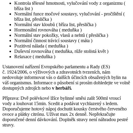
Kontrola tělesné hmotnosti, vylučování vody z organizmu (
bříza list )
Normální funce močové soustavy, vylučování - pročištění (
bříza list, přeslička )
Normální stav kloubů ( bříza list, přeslička )
Hormonální rovnováha ( meduňka )
Normální stav pokožky, vlasů a nehtů ( přeslička )
Normální činnost trávicí soustavy ( máta )
Pozitivní nálada ( meduňka )
Duševní rovnováha ( meduňka, růže stolistá květ )
Relaxace ( meduňka )
Ustanovení nařízení Evropského parlamentu a Rady (ES)
č. 1924/2006, o výživových a zdravotních tvrzeních, nám
nedovoluje informovat vás o dalších účincích obsažených bylin na
váš organismus. Informace o působení si prosím dohledejte ve volně
dostupných zdrojích nebo
v herbáři.
Příprava: Dvě polévkové lžíce bylinné směsi zalít 500ml vroucí
vody a louhovat 15min. Scedit a podávat vychlazený s ledem.
Doporučujeme hotový nápoj dochutit kousky čerstvého červeného
ovoce a plátky citrónu. Užívat max 2x denně. Nepřekračujte
doporučené denní dávkování. Doplněk stravy není náhradou pestré
stravy.