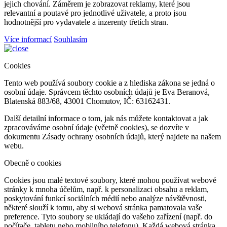
jejich chování. Záměrem je zobrazovat reklamy, které jsou
relevantní a poutavé pro jednotlivé uživatele, a proto jsou
hodnotnější pro vydavatele a inzerenty třetích stran.
Více informací
Souhlasím
Cookies
Tento web používá soubory cookie a z hlediska zákona se jedná o
osobní údaje. Správcem těchto osobních údajů je Eva Beranová,
Blatenská 883/68, 43001 Chomutov, IČ: 63162431.
Další detailní informace o tom, jak nás můžete kontaktovat a jak
zpracováváme osobní údaje (včetně cookies), se dozvíte v
dokumentu Zásady ochrany osobních údajů, který najdete na našem
webu.
Obecně o cookies
Cookies jsou malé textové soubory, které mohou používat webové
stránky k mnoha účelům, např. k personalizaci obsahu a reklam,
poskytování funkcí sociálních médií nebo analýze návštěvnosti,
některé slouží k tomu, aby si webová stránka pamatovala vaše
preference. Tyto soubory se ukládají do vašeho zařízení (např. do
počítače, tabletu nebo mobilního telefonu). Každá webová stránka